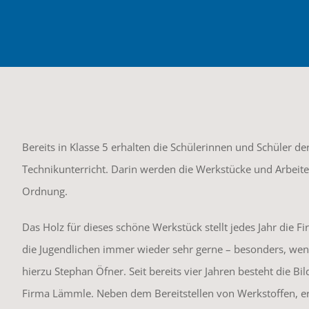
Bereits in Klasse 5 erhalten die Schülerinnen und Schüler d
Technikunterricht. Darin werden die Werkstücke und Arbeiten
Ordnung.
Das Holz für dieses schöne Werkstück stellt jedes Jahr die
die Jugendlichen immer wieder sehr gerne – besonders, wenn 
hierzu Stephan Öfner. Seit bereits vier Jahren besteht die 
Firma Lämmle. Neben dem Bereitstellen von Werkstoffen, erk