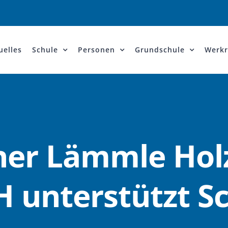
uelles
Schule
Personen
Grundschule
Werkr
ner Lämmle Hol
 unterstützt Sc