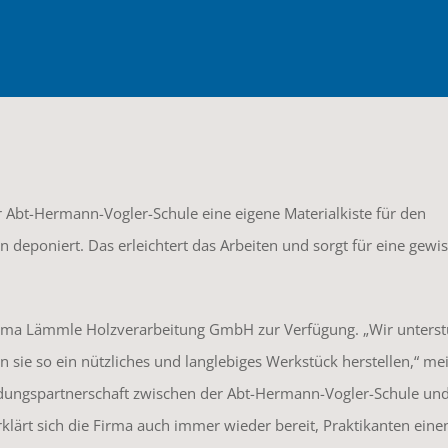
er Abt-Hermann-Vogler-Schule eine eigene Materialkiste für den
 deponiert. Das erleichtert das Arbeiten und sorgt für eine gewi
 Firma Lämmle Holzverarbeitung GmbH zur Verfügung. „Wir unters
sie so ein nützliches und langlebiges Werkstück herstellen,“ me
Bildungspartnerschaft zwischen der Abt-Hermann-Vogler-Schule un
lärt sich die Firma auch immer wieder bereit, Praktikanten eine