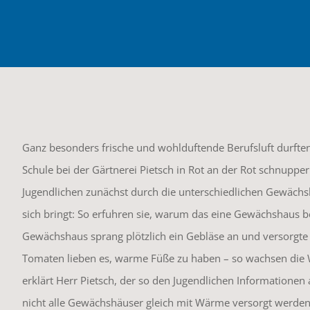
Ganz besonders frische und wohlduftende Berufsluft durften
Schule bei der Gärtnerei Pietsch in Rot an der Rot schnuppe
Jugendlichen zunächst durch die unterschiedlichen Gewächs
sich bringt: So erfuhren sie, warum das eine Gewächshaus b
Gewächshaus sprang plötzlich ein Gebläse an und versorgte 
Tomaten lieben es, warme Füße zu haben – so wachsen die W
erklärt Herr Pietsch, der so den Jugendlichen Informationen
nicht alle Gewächshäuser gleich mit Wärme versorgt werden –