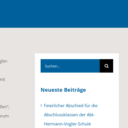
gler-
Suche
nach:
mit
Neueste Beiträge
Feierlicher Abschied für die
len“,
Abschlussklassen der Abt-
warum
Hermann-Vogler-Schule