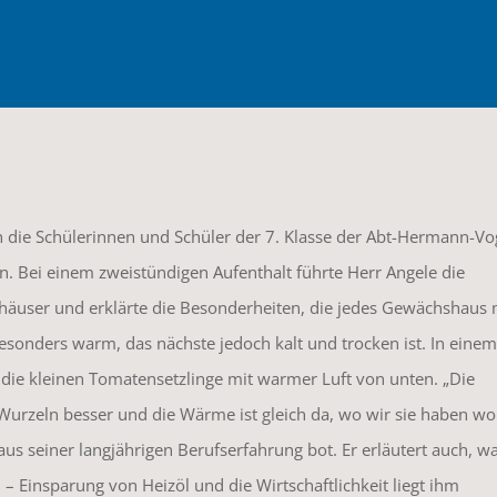
 die Schülerinnen und Schüler der 7. Klasse der Abt-Hermann-Vo
rn. Bei einem zweistündigen Aufenthalt führte Herr Angele die
häuser und erklärte die Besonderheiten, die jedes Gewächshaus 
esonders warm, das nächste jedoch kalt und trocken ist. In einem
die kleinen Tomatensetzlinge mit warmer Luft von unten. „Die
urzeln besser und die Wärme ist gleich da, wo wir sie haben wol
 aus seiner langjährigen Berufserfahrung bot. Er erläutert auch, 
 Einsparung von Heizöl und die Wirtschaftlichkeit liegt ihm