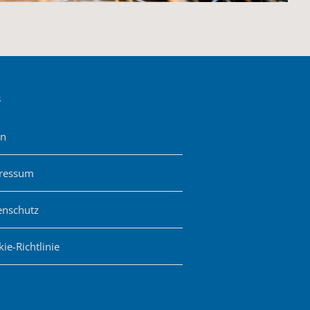
s
in
ressum
enschutz
ie-Richtlinie